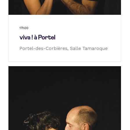
17h00
viva ! à Portel
Portel-des-Corbières, Salle Tamaroque