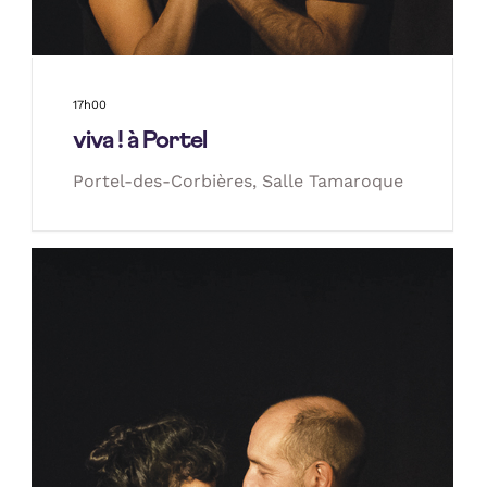
17h00
viva ! à Portel
Portel-des-Corbières, Salle Tamaroque