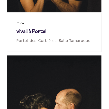
17h00
viva ! à Portel
Portel-des-Corbières, Salle Tamaroque