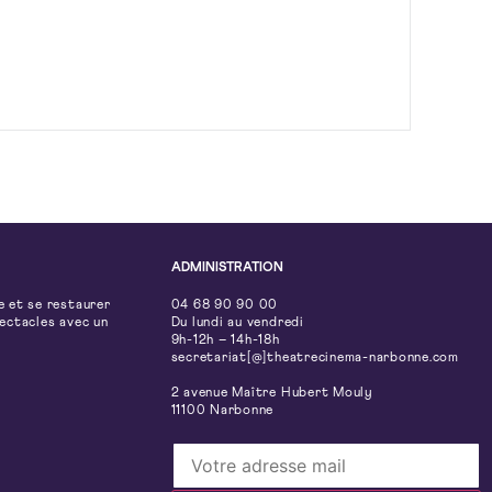
ADMINISTRATION
e et se restaurer
04 68 90 90 00
pectacles avec un
Du lundi au vendredi
9h-12h – 14h-18h
secretariat[@]theatrecinema-narbonne.com
2 avenue Maître Hubert Mouly
11100 Narbonne