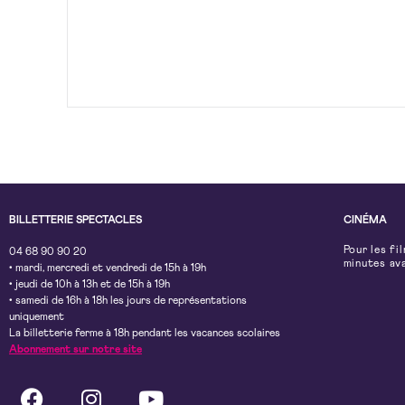
BILLETTERIE SPECTACLES
CINÉMA
Pour les fi
04 68 90 90 20
minutes av
• mardi, mercredi et vendredi de 15h à 19h
• jeudi de 10h à 13h et de 15h à 19h
• samedi de 16h à 18h les jours de représentations
uniquement
La billetterie ferme à 18h pendant les vacances scolaires
Abonnement sur notre site