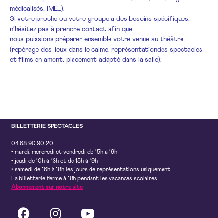
médicalisés, IME…).
Si votre proche ou votre groupe a des besoins spécifiques,
n’hésitez pas à prendre contact afin que
nous puissions préparer ensemble votre venue au théâtre
(repérage des lieux dans le calme, représentationdes spectacles
et films en amont, placement adapté dans la salle).
BILLETTERIE SPECTACLES
04 68 90 90 20
• mardi, mercredi et vendredi de 15h à 19h
• jeudi de 10h à 13h et de 15h à 19h
• samedi de 16h à 18h les jours de représentations uniquement
La billetterie ferme à 18h pendant les vacances scolaires
Abonnement sur notre site