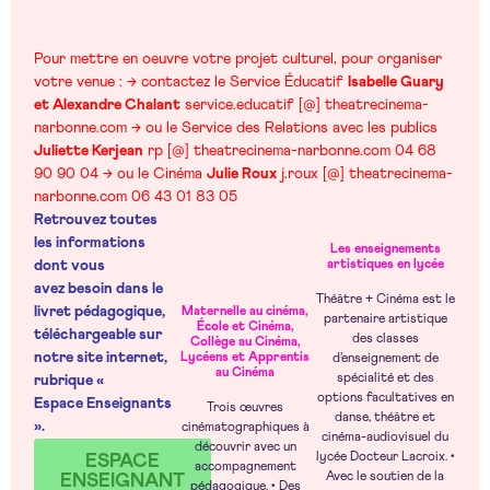
Pour mettre en oeuvre votre projet culturel, pour organiser
votre venue : → contactez le Service Éducatif
Isabelle Guary
et Alexandre Chalant
service.educatif [@] theatrecinema-
narbonne.com → ou le Service des Relations avec les publics
Juliette Kerjean
rp [@] theatrecinema-narbonne.com 04 68
90 90 04 → ou le Cinéma
Julie Roux
j.roux [@] theatrecinema-
narbonne.com 06 43 01 83 05
Retrouvez toutes
les informations
Les enseignements
dont vous
artistiques en lycée
avez
besoin dans le
Théâtre + Cinéma est le
livret pédagogique,
Maternelle au cinéma,
partenaire artistique
École et Cinéma,
téléchargeable
sur
des classes
Collège au Cinéma,
notre site internet,
Lycéens et Apprentis
d’enseignement de
au Cinéma
spécialité et des
rubrique «
options facultatives en
Espace
Enseignants
Trois œuvres
danse, théâtre et
».
cinématographiques à
cinéma-audiovisuel du
découvrir avec un
lycée Docteur Lacroix. •
ESPACE
accompagnement
Avec le soutien de la
ENSEIGNANT
pédagogique. • Des