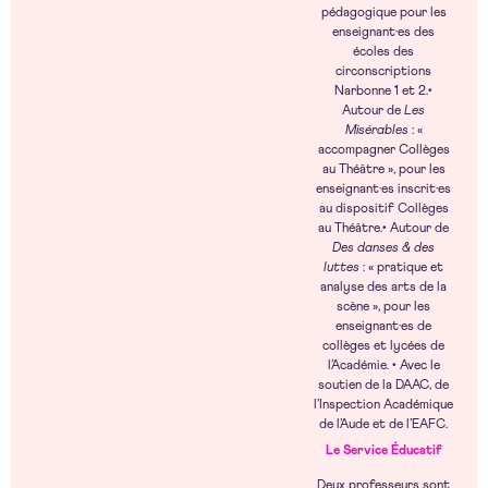
pédagogique pour les
enseignant·es des
écoles des
circonscriptions
Narbonne 1 et 2.•
Autour de
Les
Misérables
: «
accompagner Collèges
au Théâtre », pour les
enseignant·es inscrit·es
au dispositif Collèges
au Théâtre.• Autour de
Des danses & des
luttes
: « pratique et
analyse des arts de la
scène », pour les
enseignant·es de
collèges et lycées de
l’Académie. • Avec le
soutien de la DAAC, de
l’Inspection Académique
de l’Aude et de l’EAFC.
Le Service Éducatif
Deux professeurs sont