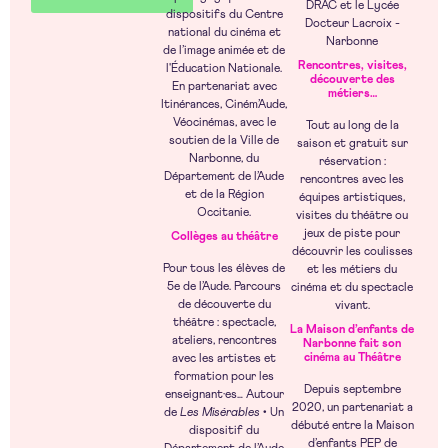
DRAC et le Lycée
dispositifs du Centre
Docteur Lacroix -
national du cinéma et
Narbonne
de l’image animée et de
Rencontres, visites,
l'Éducation Nationale.
découverte des
En partenariat avec
métiers…
Itinérances, Ciném’Aude,
Véocinémas, avec le
Tout au long de la
soutien de la Ville de
saison et gratuit sur
Narbonne, du
réservation :
Département de l’Aude
rencontres avec les
et de la Région
équipes artistiques,
Occitanie.
visites du théâtre ou
jeux de piste pour
Collèges au théâtre
découvrir les coulisses
Pour tous les élèves de
et les métiers du
5e de l’Aude. Parcours
cinéma et du spectacle
de découverte du
vivant.
théâtre : spectacle,
La Maison d’enfants de
ateliers, rencontres
Narbonne fait son
cinéma au Théâtre
avec les artistes et
formation pour les
Depuis septembre
enseignant·es… Autour
2020, un partenariat a
de
Les Misérables
• Un
débuté entre la Maison
dispositif du
d’enfants PEP de