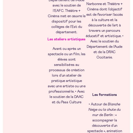
Département de l’Aude
Narbonne et Théâtre +
avec le soutien de
Cinéma dont l’objectif
l’EAFC. Théâtre +
est de favoriser l’accès
Cinéma met en œuvre le
à la culture et la
dispositif pour les
découverte de l’art à
collèges de l’Est du
travers un parcours
département.
éducatif et artistique. •
Les ateliers artistiques
Avec le soutien du
Département de l’Aude
Avant ou après un
et de la DRAC
spectacle ou un film, les
Occitanie.
élèves sont
sensibilisé·es au
processus de création
lors d’un atelier de
pratique artistique
avec un·e artiste ou un·e
professionnel·le. • Avec
Les formations
le soutien de la DAAC
et du Pass Culture
• Autour de
Blanche
Neige ou la chute du
mur de Berlin
: «
accompagner la
découverte d’un
spectacle », animation