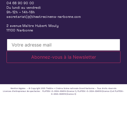
04 68 90 90 00
Du lundi au vendredi
9h-12h – 14h-18h
secretariat[@]theatrecinema-narbonne.com
2 avenue Maître Hubert Mouly
11100 Narbonne
Mention légales – © Copyright 2025 Théâtre + Cinéma Scène nationale Grand Narbonne – Tous droits réservés
Licences d’entrepreneur de spectacles : PLATESV-D-2024-004514 (licence 1), PLATESV-D-2024-004518 (licence 2) et PLATESV-
D-2024-004519 (licence 3)