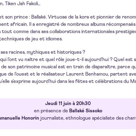
n, Tiken Jah Fakoli…
 et son prince : Ballaké. Virtuose de la kora et pionnier de reno
tinent africain. Il a enregistré de nombreux albums récompensés 
s tout comme dans ses collaborations internationales prestigieu
techniques de jeu et idiomes.
es racines, mythiques et historiques ?
 qui l’ont vu naître et quel rôle joue-t-il aujourd’hui ? Quel es
ie de son patrimoine musical est en train de disparaître, parce 
ique de l’ouest et le réalisateur Laurent Benhamou, partent av
qu’elle s’exprime aujourd’hui dans les fêtes et célébrations du 
Jeudi 11 juin à 20h30
en présence de
Ballaké Sissoko
manuelle Honorin
journaliste, ethnologue spécialiste des chan