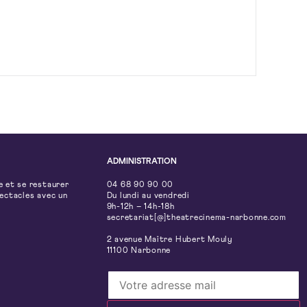
ADMINISTRATION
e et se restaurer
04 68 90 90 00
pectacles avec un
Du lundi au vendredi
9h-12h – 14h-18h
secretariat[@]theatrecinema-narbonne.com
2 avenue Maître Hubert Mouly
11100 Narbonne