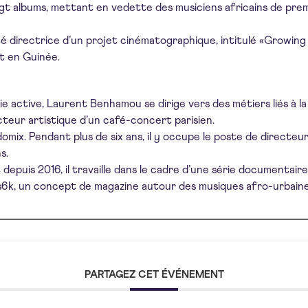
ingt albums, mettant en vedette des musiciens africains de prem
té directrice d’un projet cinématographique, intitulé «Growing i
t en Guinée.
e active, Laurent Benhamou se dirige vers des métiers liés à la 
cteur artistique d’un café-concert parisien.
omix. Pendant plus de six ans, il y occupe le poste de directe
s.
 depuis 2016, il travaille dans le cadre d’une série documenta
ss6k, un concept de magazine autour des musiques afro-urbaine
PARTAGEZ CET ÉVÉNEMENT