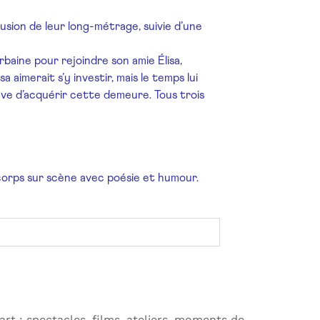
fusion de leur long-métrage, suivie d’une
rbaine pour rejoindre son amie Élisa,
 aimerait s’y investir, mais le temps lui
rêve d’acquérir cette demeure. Tous trois
 corps sur scène avec poésie et humour.
 art : spectacles, films, ateliers, moments de