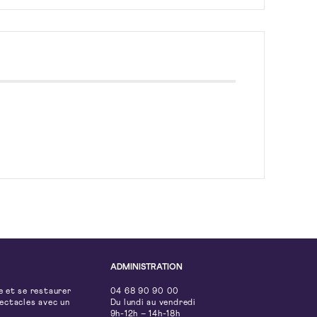
ADMINISTRATION
e et se restaurer
04 68 90 90 00
pectacles avec un
Du lundi au vendredi
9h-12h – 14h-18h