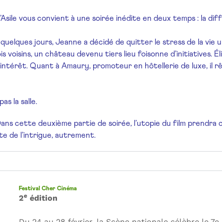
l’Asile vous convient à une soirée inédite en deux temps : la dif
quelques jours, Jeanne a décidé de quitter le stress de la vie u
isins, un château devenu tiers lieu foisonne d’initiatives. Élisa
n intérêt. Quant à Amaury, promoteur en hôtellerie de luxe, il 
s la salle.
Dans cette deuxième partie de soirée, l’utopie du film prendra
te de l’intrigue, autrement.
Festival Cher Cinéma
e
2
édition
Du 24 au 28 février, la Scène nationale célèbre le 7e