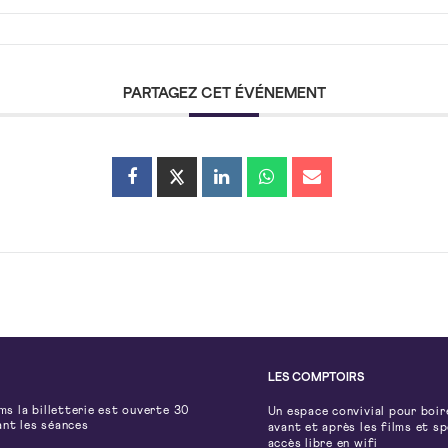
PARTAGEZ CET ÉVÉNEMENT
LES COMPTOIRS
lms la billetterie est ouverte 30
Un espace convivial pour boir
ant les séances
avant et après les films et s
accès libre en wifi