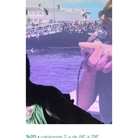
1h20 •
catégorie 2 → de 8€ à 21€