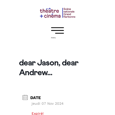
menu
dear Jason, dear
Andrew…
DATE
jeudi 07 Nov 2024
Expiré!