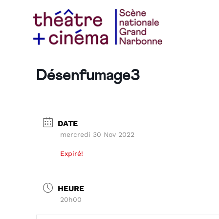
Désenfumage3
DATE
mercredi 30 Nov 2022
Expiré!
HEURE
20h00