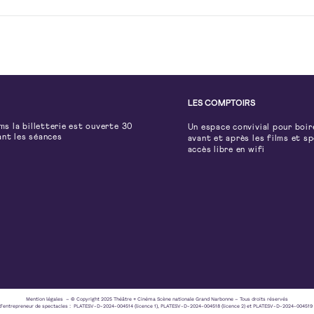
LES COMPTOIRS
lms la billetterie est ouverte 30
Un espace convivial pour boir
ant les séances
avant et après les films et s
accès libre en wifi
Mention légales – © Copyright 2025 Théâtre + Cinéma Scène nationale Grand Narbonne – Tous droits réservés
d’entrepreneur de spectacles : PLATESV-D-2024-004514 (licence 1), PLATESV-D-2024-004518 (licence 2) et PLATESV-D-2024-004519 (