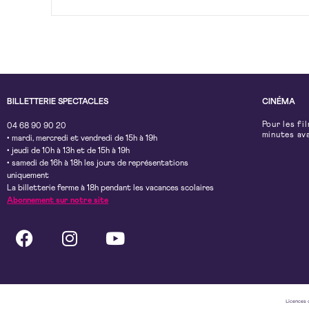
BILLETTERIE SPECTACLES
CINÉMA
Pour les fi
04 68 90 90 20
minutes av
• mardi, mercredi et vendredi de 15h à 19h
• jeudi de 10h à 13h et de 15h à 19h
• samedi de 16h à 18h les jours de représentations
uniquement
La billetterie ferme à 18h pendant les vacances scolaires
Abonnement sur notre site
Licences 