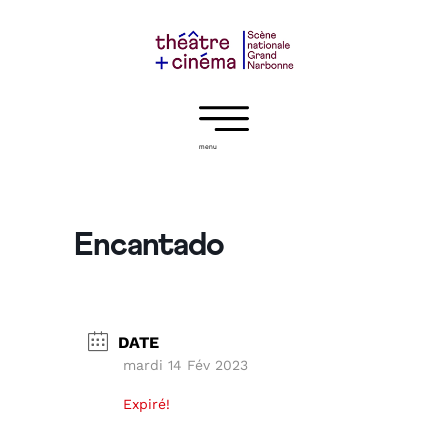
menu
Encantado
DATE
mardi 14 Fév 2023
Expiré!