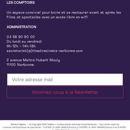
LES COMPTOIRS
Un espace convivial pour boire et se restaurer avant et après les
films et spectacles avec un accès libre en wifi
ADMINISTRATION
04 68 90 90 00
Du lundi au vendredi
9h-12h – 14h-18h
secretariat[@]theatrecinema-narbonne.com
2 avenue Maître Hubert Mouly
11100 Narbonne
Mention légales – © Copyright 2025 Théâtre + Cinéma Scène nationale Grand Narbonne – Tous droits réservés
Licences d’entrepreneur de spectacles : PLATESV-D-2024-004514 (licence 1), PLATESV-D-2024-004518 (licence 2) et PLATESV-