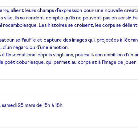
uerry
allient leurs champs d’expression pour une nouvelle créat
ès vite, ils se rendent compte qu’ils ne peuvent
pas en sortir. 
tal rocambolesque.
Les histoires se croisent, les corps se délien
isateur
se faufile et capture des images qui, projetées à l’écra
, d’un regard ou d’une
émotion.
t
à l’international depuis vingt ans, poursuit son ambition
d’un a
rie poéticoburlesque,
qui permet au corps et à l’image de jouer
, samedi 25
mars de 15h à 18h.