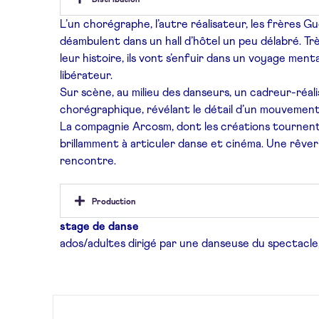
Distribution
L’un chorégraphe, l’autre réalisateur, les frères G
déambulent dans un hall d’hôtel un peu
délabré. Tr
leur
histoire, ils vont s’enfuir dans un voyage men
libérateur.
Sur scène, au milieu des danseurs, un cadreur-réal
chorégraphique,
révélant le détail d’un mouvement
La compagnie Arcosm, dont les créations tournen
brillamment
à articuler danse et cinéma. Une rêve
rencontre.
Production
stage de danse
ados/adultes
dirigé par une danseuse
du spectacle