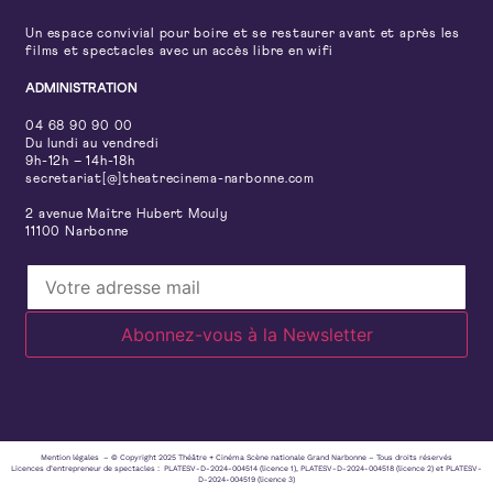
Un espace convivial pour boire et se restaurer avant et après les
films et spectacles avec un accès libre en wifi
ADMINISTRATION
04 68 90 90 00
Du lundi au vendredi
9h-12h – 14h-18h
secretariat[@]theatrecinema-narbonne.com
2 avenue Maître Hubert Mouly
11100 Narbonne
Mention légales – © Copyright 2025 Théâtre + Cinéma Scène nationale Grand Narbonne – Tous droits réservés
Licences d’entrepreneur de spectacles : PLATESV-D-2024-004514 (licence 1), PLATESV-D-2024-004518 (licence 2) et PLATESV-
D-2024-004519 (licence 3)