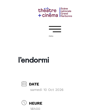
menu
l’endormi
DATE
samedi 10 Oct 2026
HEURE
18h00