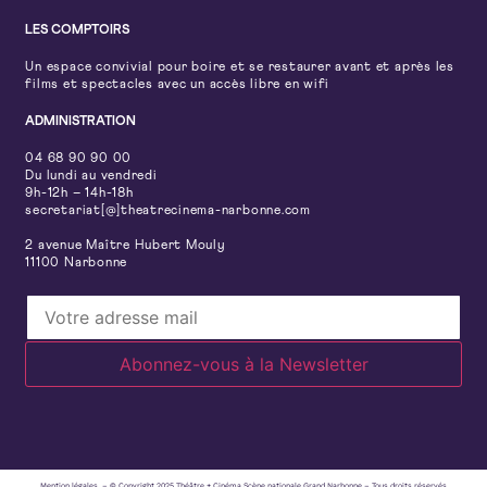
LES COMPTOIRS
Un espace convivial pour boire et se restaurer avant et après les
films et spectacles avec un accès libre en wifi
ADMINISTRATION
04 68 90 90 00
Du lundi au vendredi
9h-12h – 14h-18h
secretariat[@]theatrecinema-narbonne.com
2 avenue Maître Hubert Mouly
11100 Narbonne
Mention légales – © Copyright 2025 Théâtre + Cinéma Scène nationale Grand Narbonne – Tous droits réservés