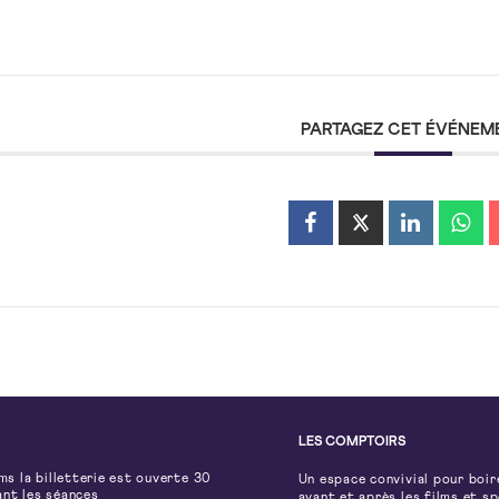
PARTAGEZ CET ÉVÉNEM
LES COMPTOIRS
lms la billetterie est ouverte 30
Un espace convivial pour boir
ant les séances
avant et après les films et s