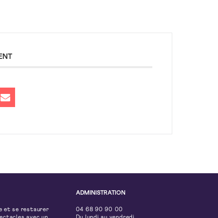
ENT
ADMINISTRATION
e et se restaurer
04 68 90 90 00
pectacles avec un
Du lundi au vendredi