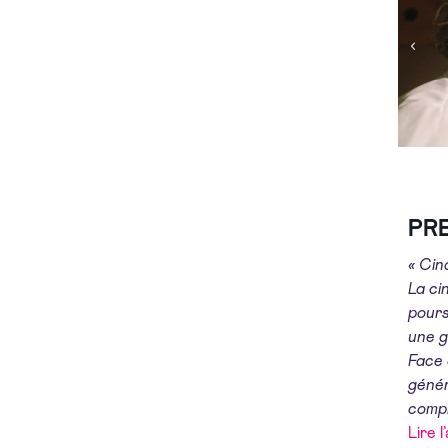
PR
« Cin
La ci
pours
une g
Face 
génér
compl
Lire l