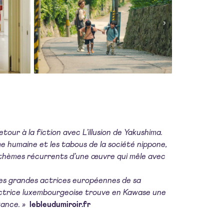
our à la fiction avec L’illusion de Yakushima.
me humaine et les tabous de la société nippone,
es, thèmes récurrents d’une œuvre qui mêle avec
 des grandes actrices européennes de sa
actrice luxembourgeoise trouve en Kawase une
tance. »
lebleudumiroir.fr