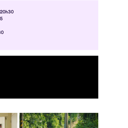
t 20h30
15
30