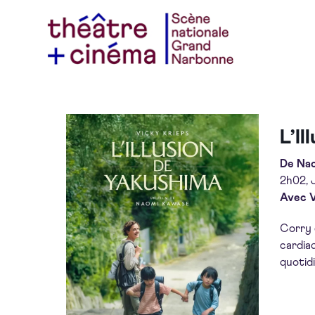
L’Il
De Na
2h02, 
Avec V
Corry 
cardiaq
quotid