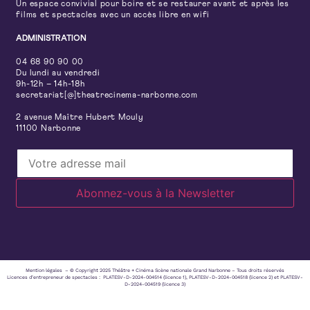
Un espace convivial pour boire et se restaurer avant et après les
films et spectacles avec un accès libre en wifi
ADMINISTRATION
04 68 90 90 00
Du lundi au vendredi
9h-12h – 14h-18h
secretariat[@]theatrecinema-narbonne.com
2 avenue Maître Hubert Mouly
11100 Narbonne
Mention légales – © Copyright 2025 Théâtre + Cinéma Scène nationale Grand Narbonne – Tous droits réservés
Licences d’entrepreneur de spectacles : PLATESV-D-2024-004514 (licence 1), PLATESV-D-2024-004518 (licence 2) et PLATESV-
D-2024-004519 (licence 3)