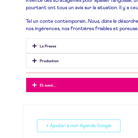
invente des stratagèmes pour apaiser l’angoisse, une
pourtant ont tous un avis sur la situation. Il y a ce
Tel un conte contemporain,
Nous, dans le désordr
nos ingérences, nos frontières friables et poreuse
La Presse
Production
Et aussi...
+ Ajouter à mon Agenda Google