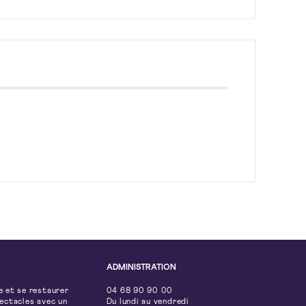
ADMINISTRATION
e et se restaurer
04 68 90 90 00
pectacles avec un
Du lundi au vendredi