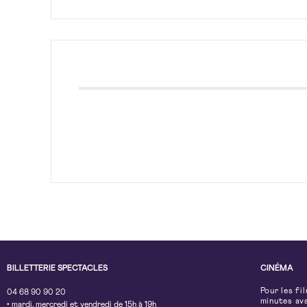
BILLETTERIE SPECTACLES
CINÉMA
Pour les fi
04 68 90 90 20
minutes av
• mardi, mercredi et vendredi de 15h à 19h