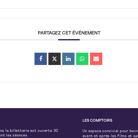
PARTAGEZ CET ÉVÉNEMENT
LES COMPTOIRS
lms la billetterie est ouverte 30
Un espace convivial pour boir
ant les séances
avant et après les films et s