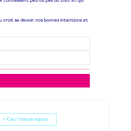
 le connaissent peu ou pas du tout et qui
ou croit se devoir, nos bonnes intentions et
+ iCal / Outlook export