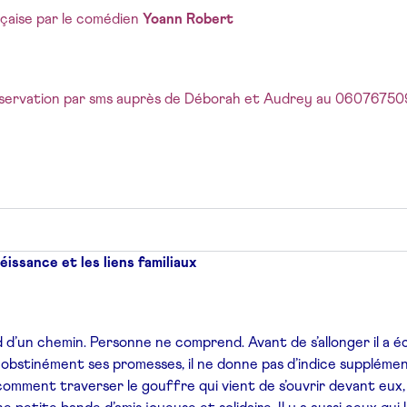
çaise par le comédien
Yoann Robert
réservation par sms auprès de Déborah et Audrey au 0607675
éissance et les liens familiaux
d d’un chemin. Personne ne comprend. Avant de s’allonger il a écri
t obstinément ses promesses, il ne donne pas d’indice supplémen
comment traverser le gouffre qui vient de s’ouvrir devant eux,