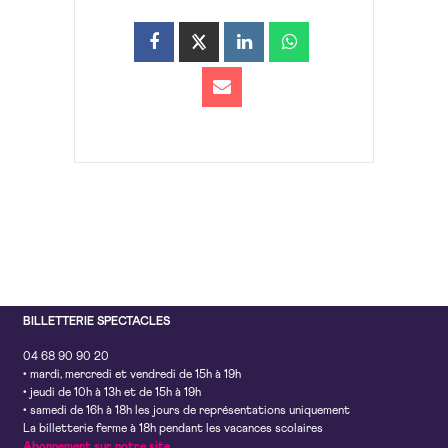
BILLETTERIE SPECTACLES
04 68 90 90 20
• mardi, mercredi et vendredi de 15h à 19h
• jeudi de 10h à 13h et de 15h à 19h
• samedi de 16h à 18h les jours de représentations uniquement
La billetterie ferme à 18h pendant les vacances scolaires
Abonnement sur notre site