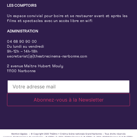
LES COMPTOIRS
Un espace convivial pour boire et se restaurer avant et après les
films et spectacles avec un accès libre en wifi
ADMINISTRATION
04 68 90 90 00
Du lundi au vendredi
9h-12h – 14h-18h
secretariat[@]theatrecinema-narbonne.com
2 avenue Maître Hubert Mouly
11100 Narbonne
Mention légales – © Copyright 2025 Théâtre + Cinéma Scène nationale Grand Narbonne – Tous droits réservés
Licences d’entrepreneur de spectacles : PLATESV-D-2024-004514 (licence 1), PLATESV-D-2024-004518 (licence 2) et PLATESV-