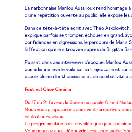
La narbonnaise Marilou Aussilloux rend hommage à
d’une répétition ouverte au public, elle expose le
Dans ce tête-à-tête écrit avec Théo Askolovitch, e
explique parfois se tromper, échouer en grand, avo
confidences en digressions, le parcours de Maria S
l’affection qu’elle a trouvée auprès de Brigitte Bar
Puisant dans des interviews d’époque, Marilou Aussil
comédienne lève le voile sur sa trajectoire et sur 
espoir, pleine d’enthousiasme et de combativité à se
Festival Cher Cinéma
Du 17 au 21 février, la Scène nationale Grand Narb
Nous vous proposerons des avant-premières, des sor
réalisateurs.trices…
La programmation sera dévoilée quelques semaines
Vous pourrez aussi découvrir trois spectacles (
che