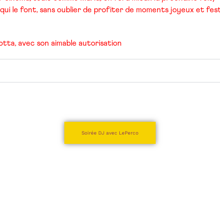
x qui le font, sans oublier de profiter de moments joyeux et fe
ta, avec son aimable autorisation
Soirée DJ avec LePerco