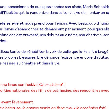
 une comédienne de quelques années son aînée, Maria Schneider
s difficultés qu’elle rencontre dans sa tentative de monter un 
lle se livre et nous prend pour témoin. Avec beaucoup d’humour
ir l’envie d’abandonner se demandant par moment pourquoi elle 
chneider est traversé, ses débuts au cinéma, son charisme, so
dot.
loux tente de réhabiliter la voix de celle que le 7e art a broyée
ses propres blessures. Elle dénonce l’existence encore d’attitu
 réaliser au théâtre et dans la vie.
onne lance son festival
Cher cinéma
* !
ties nationales, des films de patrimoine, des rencontres avec
 avant l’événement.
r cinéma, seule comme maria, on fera mieux la prochaine fois
)