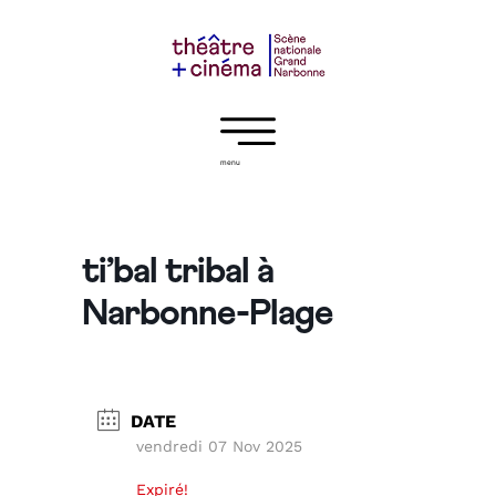
menu
ti’bal tribal à
Narbonne-Plage
DATE
vendredi 07 Nov 2025
Expiré!