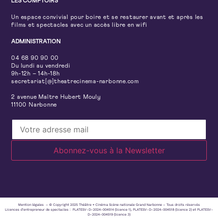
LES COMPTOIRS
Un espace convivial pour boire et se restaurer avant et après les
films et spectacles avec un accès libre en wifi
ADMINISTRATION
04 68 90 90 00
Du lundi au vendredi
9h-12h – 14h-18h
secretariat[@]theatrecinema-narbonne.com
2 avenue Maître Hubert Mouly
11100 Narbonne
Mention légales – © Copyright 2025 Théâtre + Cinéma Scène nationale Grand Narbonne – Tous droits réservés
Licences d’entrepreneur de spectacles : PLATESV-D-2024-004514 (licence 1), PLATESV-D-2024-004518 (licence 2) et PLATESV-
D-2024-004519 (licence 3)