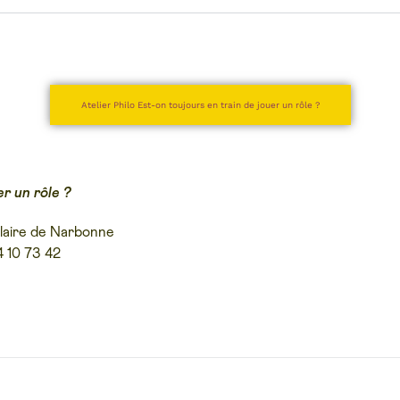
Atelier Philo Est-on toujours en train de jouer un rôle ?
er un rôle ?
ulaire de Narbonne
4 10 73 42