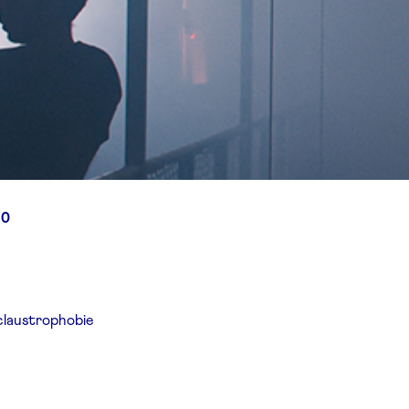
30
 claustrophobie