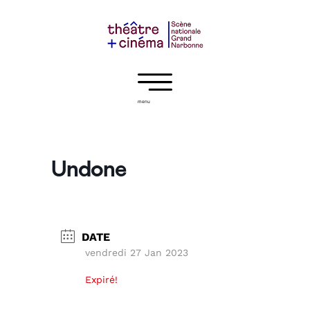
menu
Undone
DATE
vendredi 27 Jan 2023
Expiré!