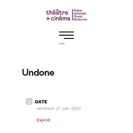
menu
Undone
DATE
vendredi 27 Jan 2023
Expiré!