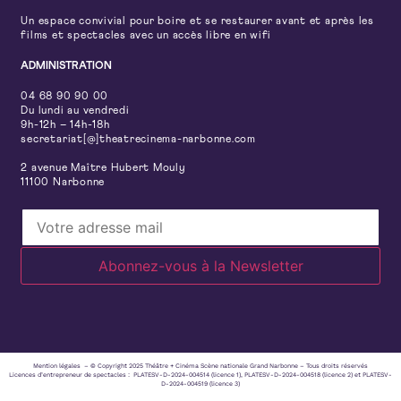
Un espace convivial pour boire et se restaurer avant et après les
films et spectacles avec un accès libre en wifi
ADMINISTRATION
04 68 90 90 00
Du lundi au vendredi
9h-12h – 14h-18h
secretariat[@]theatrecinema-narbonne.com
2 avenue Maître Hubert Mouly
11100 Narbonne
Mention légales – © Copyright 2025 Théâtre + Cinéma Scène nationale Grand Narbonne – Tous droits réservés
Licences d’entrepreneur de spectacles : PLATESV-D-2024-004514 (licence 1), PLATESV-D-2024-004518 (licence 2) et PLATESV-
D-2024-004519 (licence 3)