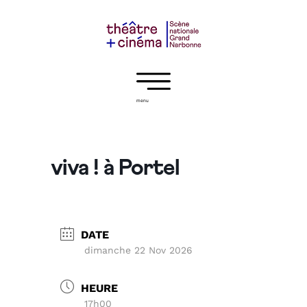
menu
viva ! à Portel
DATE
dimanche 22 Nov 2026
HEURE
17h00